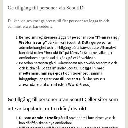
Ge tillgång till personer via ScoutID.
Du kan via scoutnet ge access till fler personer att logga in och
administrera er kårwebbsite.
Be medlemsregistreraren lägga till personen som
”IT-ansvarig /
Webbansvarig"
på kårnivå i Scoutnet. Detta ger personen
adminbehörighet och full tillgång på er kårwebbsite. Alternativt
kan de få rollen
"Redaktör”
på kårnivå i Scoutnet vilket ger
användaren begränsad tillgång på er kårwebbsite.
Be sedan personen gå till
kårensnamn
.nykarwebb.se/admin och
och klicka på 'Logga in' under ScoutID.
Logga in med
medlemsnummer/e-post och lösenord
, samma
då skapas en
inloggningsuppgifter som till Scoutnet (
användare automatiskt i WordPress).
Ge tillgång till personer utan ScoutID eller siter som
inte är kopplade mot en kår / distrikt.
Du som
administratör
går till Användare i huvudmenyn och
kan därifrån skapa nya användare.