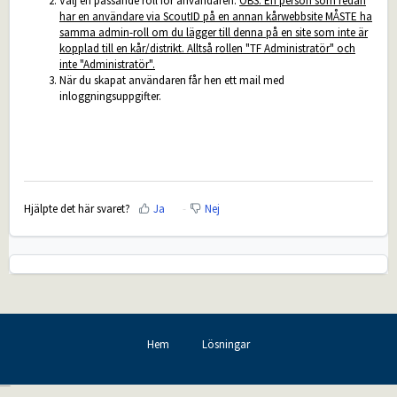
Välj en passande roll för användaren.
OBS: En person som redan
har en användare via ScoutID på en annan kårwebbsite MÅSTE ha
samma admin-roll om du lägger till denna på en site som inte är
kopplad till en kår/distrikt. Alltså rollen "TF Administratör" och
inte "Administratör".
När du skapat användaren får hen ett mail med
inloggningsuppgifter.
Hjälpte det här svaret?
Ja
Nej
Hem
Lösningar