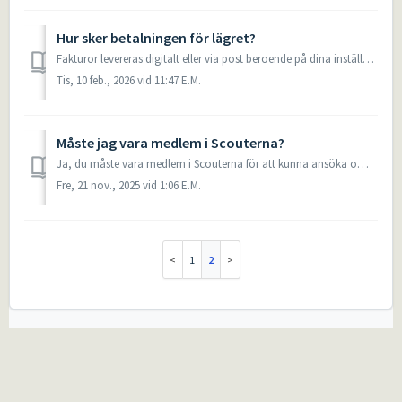
Hur sker betalningen för lägret?
Fakturor levereras digitalt eller via post beroende på dina inställningar i Scoutnet. Den första fakturan, dvs ansökningsavgiften (3500 kr) skickas ut manue...
Tis, 10 feb., 2026 vid 11:47 E.M.
Måste jag vara medlem i Scouterna?
Ja, du måste vara medlem i Scouterna för att kunna ansöka om att följa med i någon av rollerna som deltagare, avdelningsledare, IST eller CMT. Vill du åka p...
Fre, 21 nov., 2025 vid 1:06 E.M.
1
2