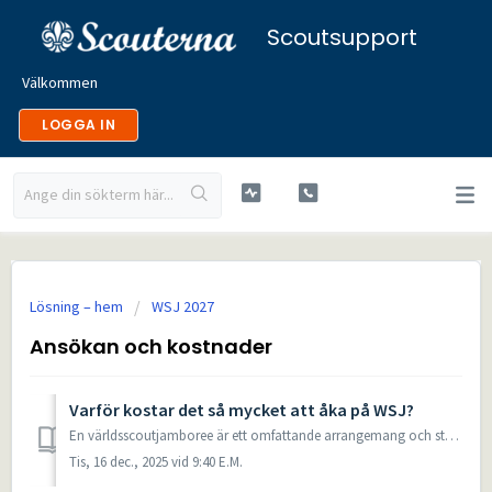
Scoutsupport
Välkommen
LOGGA IN
Lösning – hem
WSJ 2027
Ansökan och kostnader
Varför kostar det så mycket att åka på WSJ?
En världsscoutjamboree är ett omfattande arrangemang och stora arrangemang som WSJ brukar kosta en del. Den svenska kontingenten erbjuder därför både deltag...
Tis, 16 dec., 2025 vid 9:40 E.M.