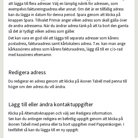
att lägga till flera adresser. Välj en lämplig rubrik för adressen, som
exempelvis faktureringsadress eller annat. Om det är en tillfällig adress
kan du lägga in datum för denna period. Spara genom att klicka på
knappen Spara. Tillvalet Primär anger vilken adress som skall gälla över
de andra adresserna. När du ändrar adress tänk på att ta bort den gamla
så det är tydligt vilken adress som gäller.
Det kan vara en god idé att lägga till separata adresser som kårens
postadress, fakturaadress samt kårlokalens adress. T.ex. kan man ange
kårkassörens adress som kårens fakturaadress, lägg då till en c/o-rad
med kassörens efternamn.
Redigera adress
Du redigerar en adress genom att klicka på ikonen Tabell med penna till
höger om den adress du vill ändra.
Lägg till eller ändra kontaktuppgifter
Klicka på Alternativknappen och välj sen Redigera information.
Sen kan du antingen redigera en befintlig uppgift genom att klicka på
ikonen Tabell med penna eller ta bort uppgiften med Papperskorgen. I
textfältet så kan du lägga till en ny uppgift.