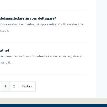
avdelningsledare än som deltagare?
mboreen ska få en fantastisk upplevelse. Vi vill rekrytera de
sleda...
outnet
nnummer redan finns i Scoutnet så är du redan registrerat.
vänd d...
1
2
Nästa »