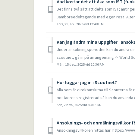
Vad kostar det att åka som IST (funk
Det finns två sätt att delta som IST; anti
Jamboreedeltagande med egen resa. Alterna
Tors, 29 jan., 2026 vid 12:48 E.M.
Kan jag ändra mina uppgifter i ansök
Under ansökningsperioden kan du ändra dina
scoutnet, gå in på arrangemang -> World Sc
Mån, 15 dec., 2025 vid 10:36 F.M.
Hur loggar jag in i Scoutnet?
Alla som är direktanslutna till Scouterna är 
postadress registrerad så kan du använda d
Sön, 2 nov., 2025 vid 8:46 E.M.
Ansöknings- och anmälningsvillkor fö
Ansökningsvillkoren hittas här: https://www