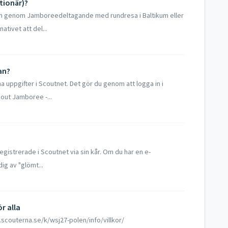
tionär)?
ngen genom Jamboreedeltagande med rundresa i Baltikum eller
tivet att del...
an?
 uppgifter i Scoutnet. Det gör du genom att logga in i
out Jamboree -...
registrerade i Scoutnet via sin kår. Om du har en e-
ig av "glömt...
r alla
.scouterna.se/k/wsj27-polen/info/villkor/