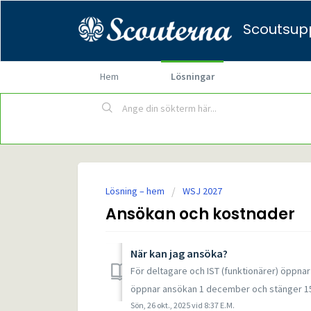
Scoutsup
Hem
Lösningar
Lösning – hem
WSJ 2027
Ansökan och kostnader
När kan jag ansöka?
För deltagare och IST (funktionärer) öppna
öppnar ansökan 1 december och stänger 15
Sön, 26 okt., 2025 vid 8:37 E.M.