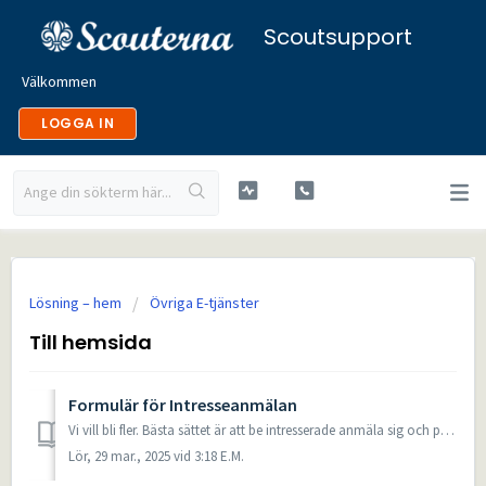
Scoutsupport
Välkommen
LOGGA IN
Lösning – hem
Övriga E-tjänster
Till hemsida
Formulär för Intresseanmälan
Vi vill bli fler. Bästa sättet är att be intresserade anmäla sig och placera dem i kö i Scoutnet för att invänta antingen att de får rätt ålder eller att d...
Lör, 29 mar., 2025 vid 3:18 E.M.