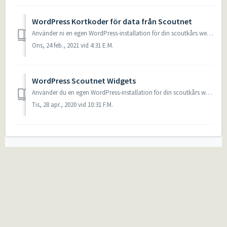
WordPress Kortkoder för data från Scoutnet
Använder ni en egen WordPress-installation för din scoutkårs webbsida? Vill du ha aktuella kontaktuppgifter på hemsidan? Använd våra plugins och visa data d...
Ons, 24 feb., 2021 vid 4:31 E.M.
WordPress Scoutnet Widgets
Använder du en egen WordPress-installation för din scoutkårs webbsida? Vill du ha aktuella kontaktuppgifter på hemsidan? Använd våra plugins och visa da...
Tis, 28 apr., 2020 vid 10:31 F.M.